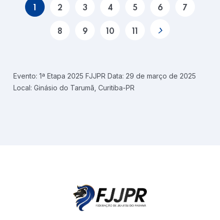
1
2
3
4
5
6
7
8
9
10
11
Evento: 1ª Etapa 2025 FJJPR Data: 29 de março de 2025
Local: Ginásio do Tarumã, Curitiba-PR