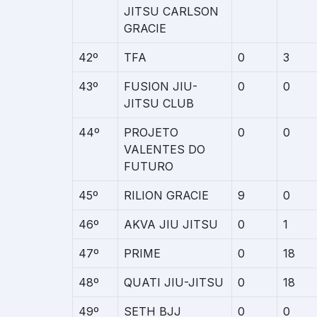
JITSU CARLSON
GRACIE
42º
TFA
0
3
43º
FUSION JIU-
0
0
JITSU CLUB
44º
PROJETO
0
0
VALENTES DO
FUTURO
45º
RILION GRACIE
9
0
46º
AKVA JIU JITSU
0
1
47º
PRIME
0
18
48º
QUATI JIU-JITSU
0
18
49º
SETH BJJ
0
0