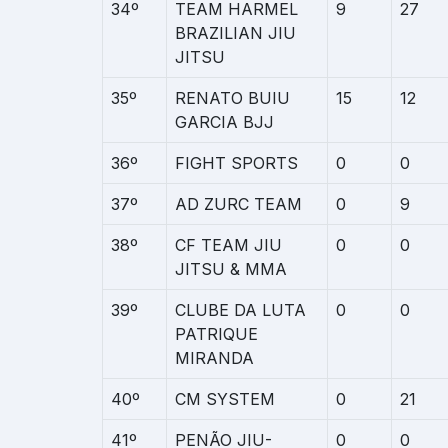
34º
TEAM HARMEL
9
27
BRAZILIAN JIU
JITSU
35º
RENATO BUIU
15
12
GARCIA BJJ
36º
FIGHT SPORTS
0
0
37º
AD ZURC TEAM
0
9
38º
CF TEAM JIU
0
0
JITSU & MMA
39º
CLUBE DA LUTA
0
0
PATRIQUE
MIRANDA
40º
CM SYSTEM
0
21
41º
PENÃO JIU-
0
0