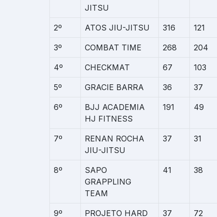
JITSU
2º
ATOS JIU-JITSU
316
121
3º
COMBAT TIME
268
204
4º
CHECKMAT
67
103
5º
GRACIE BARRA
36
37
6º
BJJ ACADEMIA
191
49
HJ FITNESS
7º
RENAN ROCHA
37
31
JIU-JITSU
8º
SAPO
41
38
GRAPPLING
TEAM
9º
PROJETO HARD
37
72