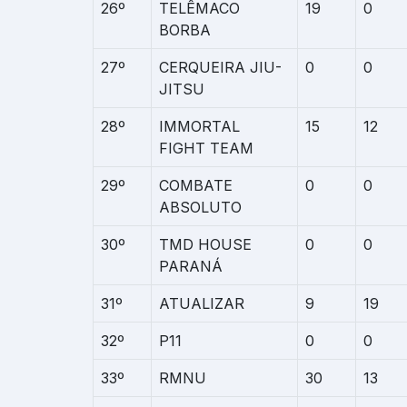
26º
TELÊMACO
19
0
BORBA
27º
CERQUEIRA JIU-
0
0
JITSU
28º
IMMORTAL
15
12
FIGHT TEAM
29º
COMBATE
0
0
ABSOLUTO
30º
TMD HOUSE
0
0
PARANÁ
31º
ATUALIZAR
9
19
32º
P11
0
0
33º
RMNU
30
13