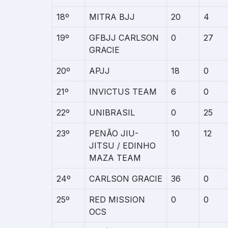
18º
MITRA BJJ
20
4
19º
GFBJJ CARLSON
0
27
GRACIE
20º
APJJ
18
0
21º
INVICTUS TEAM
6
0
22º
UNIBRASIL
0
25
23º
PENÃO JIU-
10
12
JITSU / EDINHO
MAZA TEAM
24º
CARLSON GRACIE
36
0
25º
RED MISSION
0
0
OCS