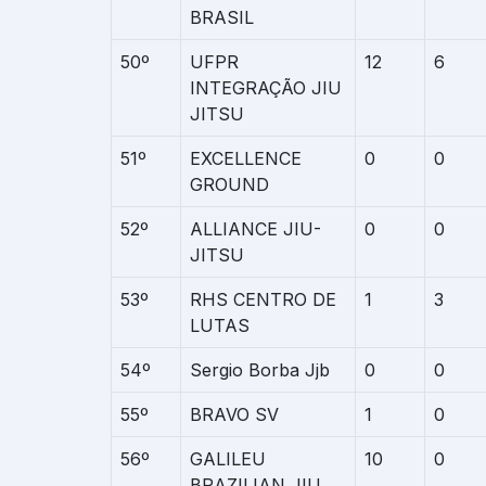
BRASIL
50º
UFPR
12
6
INTEGRAÇÃO JIU
JITSU
51º
EXCELLENCE
0
0
GROUND
52º
ALLIANCE JIU-
0
0
JITSU
53º
RHS CENTRO DE
1
3
LUTAS
54º
Sergio Borba Jjb
0
0
55º
BRAVO SV
1
0
56º
GALILEU
10
0
BRAZILIAN JIU