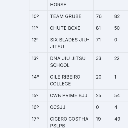
HORSE
10º
TEAM GRUBE
76
82
11º
CHUTE BOXE
81
50
12º
SIX BLADES JIU-
71
0
JITSU
13º
DNA JIU JITSU
33
22
SCHOOL
14º
GILE RIBEIRO
20
1
COLLEGE
15º
CWB PRIME BJJ
25
54
16º
OCSJJ
0
4
17º
CÍCERO COSTHA
19
49
PSLPB