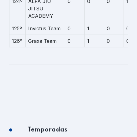
124º
ALFA JIU
0
0
0
1
JITSU
ACADEMY
125º
Invictus Team
0
1
0
0
126º
Graxa Team
0
1
0
0
Temporadas