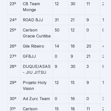
23º
CB Team
12
30
11
28
Monge
24º
ROAD BJJ
31
21
9
12
25º
Carlson
50
12
0
0
Gracie Curitiba
26º
Gile Ribeiro
14
16
20
4
27º
GFBJJ
0
9
21
22
28º
DUQUE/ASAS
9
30
3
9
- JIU JITSU
29º
Projeto Holy
12
15
9
12
Vision
30º
Ad Zurc Team
0
16
0
30
31º
Carlson
15
18
11
2