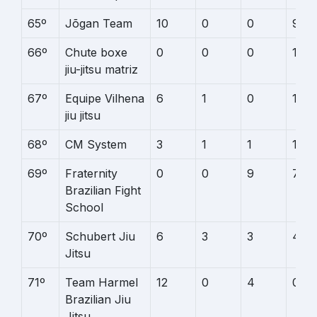
65º
Jõgan Team
10
0
0
9
66º
Chute boxe
0
0
0
19
jiu-jitsu matriz
67º
Equipe Vilhena
6
1
0
12
jiu jitsu
68º
CM System
3
1
1
12
69º
Fraternity
0
0
9
7
Brazilian Fight
School
70º
Schubert Jiu
6
3
3
4
Jitsu
71º
Team Harmel
12
0
4
0
Brazilian Jiu
Jitsu