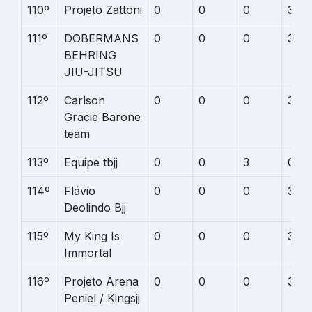
110º
Projeto Zattoni
0
0
0
3
111º
DOBERMANS
0
0
0
3
BEHRING
JIU-JITSU
112º
Carlson
0
0
0
3
Gracie Barone
team
113º
Equipe tbjj
0
0
3
0
114º
Flávio
0
0
0
3
Deolindo Bjj
115º
My King Is
0
0
0
3
Immortal
116º
Projeto Arena
0
0
0
3
Peniel / Kingsjj