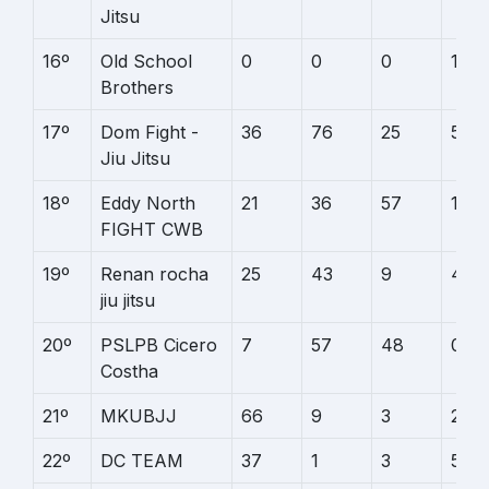
Jitsu
16º
Old School
0
0
0
143
Brothers
17º
Dom Fight -
36
76
25
5
Jiu Jitsu
18º
Eddy North
21
36
57
12
FIGHT CWB
19º
Renan rocha
25
43
9
43
jiu jitsu
20º
PSLPB Cicero
7
57
48
0
Costha
21º
MKUBJJ
66
9
3
26
22º
DC TEAM
37
1
3
54