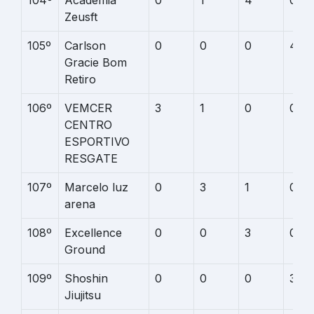
Zeusft
105º
Carlson
0
0
0
4
Gracie Bom
Retiro
106º
VEMCER
3
1
0
0
CENTRO
ESPORTIVO
RESGATE
107º
Marcelo luz
0
3
1
0
arena
108º
Excellence
0
0
3
0
Ground
109º
Shoshin
0
0
0
3
Jiujitsu