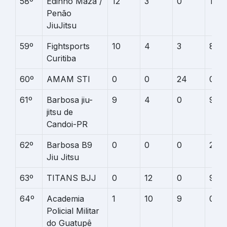
58º
Edinho Maza /
12
3
0
10
Penão
JiuJitsu
59º
Fightsports
10
4
3
8
Curitiba
60º
AMAM STI
0
0
24
0
61º
Barbosa jiu-
9
4
0
9
jitsu de
Candoi-PR
62º
Barbosa B9
0
0
0
22
Jiu Jitsu
63º
TITANS BJJ
0
12
0
9
64º
Academia
1
10
9
0
Policial Militar
do Guatupê