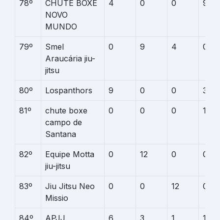
78º
CHUTE BOXE
4
0
0
9
NOVO
MUNDO
79º
Smel
0
9
4
0
Araucária jiu-
jitsu
80º
Lospanthors
9
0
0
3
81º
chute boxe
0
0
0
12
campo de
Santana
82º
Equipe Motta
0
12
0
0
jiu-jitsu
83º
Jiu Jitsu Neo
0
0
12
0
Missio
84º
APJJ
6
3
1
1