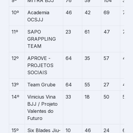
9º
MITRA BJJ
76
59
104
32
10º
Academia
46
42
69
74
OCSJJ
11º
SAPO
23
61
47
74
GRAPPLING
TEAM
12º
APROVE -
64
35
57
40
PROJETOS
SOCIAIS
13º
Team Grube
64
55
27
42
14º
Vinicius Vina
33
18
50
51
BJJ / Projeto
Valentes do
Futuro
15º
Six Blades Jiu-
10
46
24
65