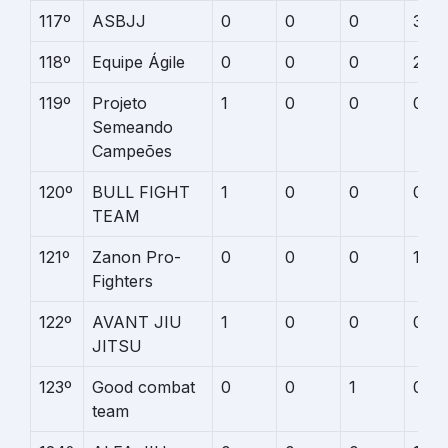
117º
ASBJJ
0
0
0
3
118º
Equipe Ágile
0
0
0
2
119º
Projeto
1
0
0
0
Semeando
Campeões
120º
BULL FIGHT
1
0
0
0
TEAM
121º
Zanon Pro-
0
0
0
1
Fighters
122º
AVANT JIU
1
0
0
0
JITSU
123º
Good combat
0
0
1
0
team