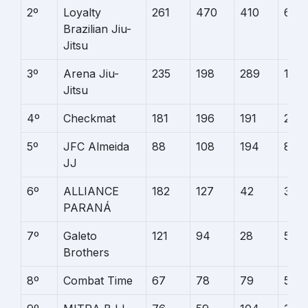
2º
Loyalty
261
470
410
624
Brazilian Jiu-
Jitsu
3º
Arena Jiu-
235
198
289
125
Jitsu
4º
Checkmat
181
196
191
248
5º
JFC Almeida
88
108
194
80
JJ
6º
ALLIANCE
182
127
42
37
PARANÁ
7º
Galeto
121
94
28
51
Brothers
8º
Combat Time
67
78
79
56