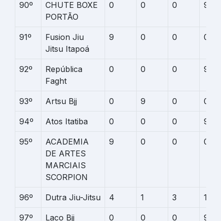
90º
CHUTE BOXE
0
0
0
9
PORTÃO
91º
Fusion Jiu
9
0
0
0
Jitsu Itapoá
92º
República
0
0
0
9
Faght
93º
Artsu Bjj
0
9
0
0
94º
Atos Itatiba
0
0
0
9
95º
ACADEMIA
9
0
0
0
DE ARTES
MARCIAIS
SCORPION
96º
Dutra Jiu-Jitsu
4
1
3
1
97º
Laco Bjj
0
0
0
9