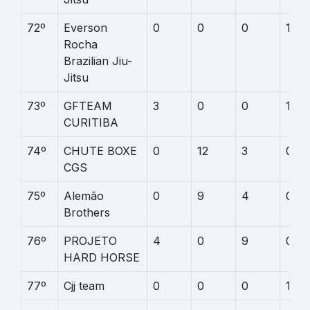
72º
Everson
0
0
0
15
Rocha
Brazilian Jiu-
Jitsu
73º
GFTEAM
3
0
0
12
CURITIBA
74º
CHUTE BOXE
0
12
3
0
CGS
75º
Alemão
0
9
4
0
Brothers
76º
PROJETO
4
0
9
0
HARD HORSE
77º
Cjj team
0
0
0
13