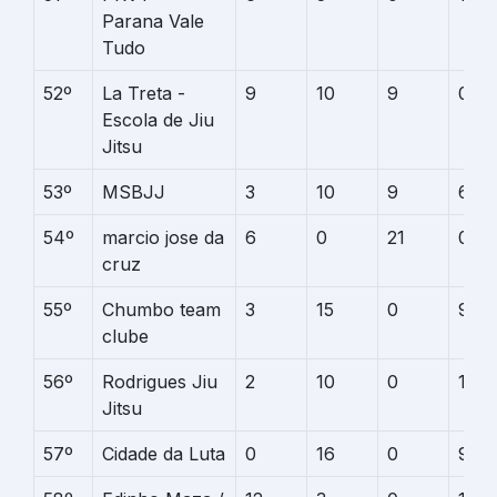
Parana Vale
Tudo
52º
La Treta -
9
10
9
0
Escola de Jiu
Jitsu
53º
MSBJJ
3
10
9
6
54º
marcio jose da
6
0
21
0
cruz
55º
Chumbo team
3
15
0
9
clube
56º
Rodrigues Jiu
2
10
0
14
Jitsu
57º
Cidade da Luta
0
16
0
9