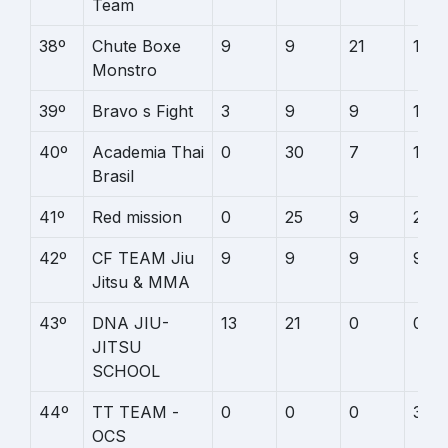
Team
38º
Chute Boxe
9
9
21
1
Monstro
39º
Bravo s Fight
3
9
9
19
40º
Academia Thai
0
30
7
1
Brasil
41º
Red mission
0
25
9
2
42º
CF TEAM Jiu
9
9
9
9
Jitsu & MMA
43º
DNA JIU-
13
21
0
0
JITSU
SCHOOL
44º
TT TEAM -
0
0
0
34
OCS