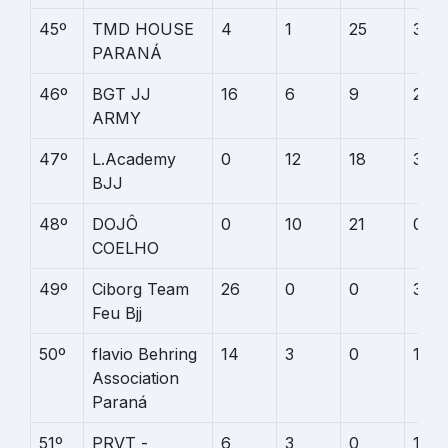
45º
TMD HOUSE
4
1
25
3
PARANÁ
46º
BGT JJ
16
6
9
2
ARMY
47º
L.Academy
0
12
18
3
BJJ
48º
DOJÔ
0
10
21
0
COELHO
49º
Ciborg Team
26
0
0
3
Feu Bjj
50º
flavio Behring
14
3
0
12
Association
Paraná
51º
PRVT -
6
3
0
19