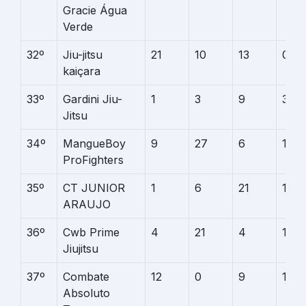
Gracie Água
Verde
32º
Jiu-jitsu
21
10
13
0
kaiçara
33º
Gardini Jiu-
1
3
9
30
Jitsu
34º
MangueBoy
9
27
6
1
ProFighters
35º
CT JUNIOR
1
6
21
14
ARAUJO
36º
Cwb Prime
4
21
4
13
Jiujitsu
37º
Combate
12
0
9
19
Absoluto