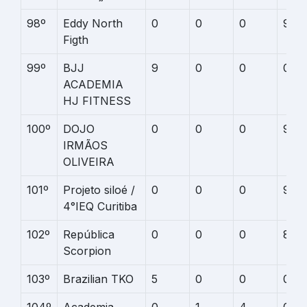
98º
Eddy North
0
0
0
9
Figth
99º
BJJ
9
0
0
0
ACADEMIA
HJ FITNESS
100º
DOJO
0
0
0
9
IRMÃOS
OLIVEIRA
101º
Projeto siloé /
0
0
0
9
4°IEQ Curitiba
102º
República
0
0
0
8
Scorpion
103º
Brazilian TKO
5
0
0
0
104º
Academia
0
1
4
0