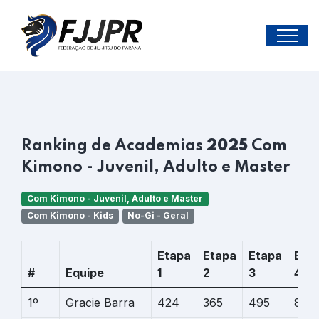
Ranking de Academias
2025
Com
Kimono - Juvenil, Adulto e Master
Com Kimono - Juvenil, Adulto e Master
Com Kimono - Kids
No-Gi - Geral
Etapa
Etapa
Etapa
Eta
#
Equipe
1
2
3
4
1º
Gracie Barra
424
365
495
819