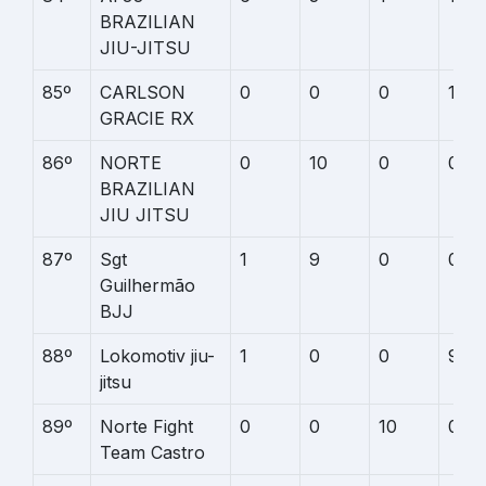
BRAZILIAN
JIU-JITSU
85º
CARLSON
0
0
0
11
GRACIE RX
86º
NORTE
0
10
0
0
BRAZILIAN
JIU JITSU
87º
Sgt
1
9
0
0
Guilhermão
BJJ
88º
Lokomotiv jiu-
1
0
0
9
jitsu
89º
Norte Fight
0
0
10
0
Team Castro